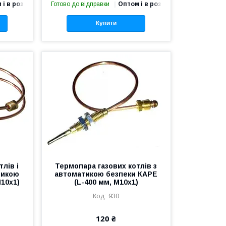
 і в роздріб
Готово до відправки
Оптом і в роздріб
Купити
лів і
Термопара газових котлів з
тикою
автоматикою безпеки КАРЕ
М10х1)
(L-400 мм, M10x1)
930
120 ₴