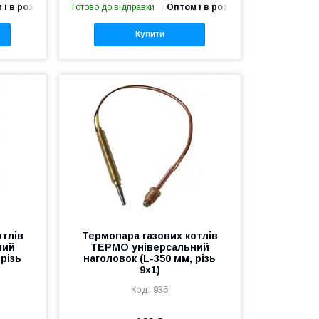
 і в роздріб
Готово до відправки
Оптом і в роздріб
Купити
отлів
Термопара газових котлів
ний
ТЕРМО універсальний
 різь
наголовок (L-350 мм, різь
9х1)
935