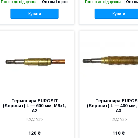
Готово до відправки
Оптом і в роздріб
Готово до відправки
Оптом
Купити
Купити
Термопара EUROSIT
Термопара EUROS
(Євросит) L — 600 мм, M9x1,
(Євросит) L — 400 мм,
A2
A3
925
926
120 ₴
110 ₴