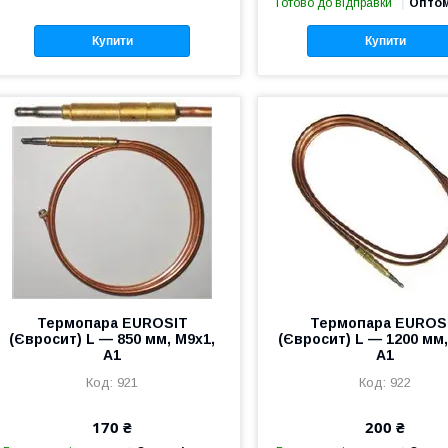
Готово до відправки
Оптом
Купити
Купити
Термопара EUROSIT
Термопара EUROS
(Євросит) L — 850 мм, M9x1,
(Євросит) L — 1200 мм,
A1
A1
921
922
170 ₴
200 ₴