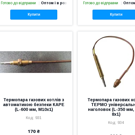
Готово до відправки
Оптом і в роздріб
Готово до відправки
Оптом
Купити
Купити
Термопара газових котлів з
Термопара газових к
автоматикою безпеки КАРЕ
ТЕРМО універсаль
(L-600 мм, M10x1)
наголовок (L-350 мм,
8х1)
931
934
170 ₴