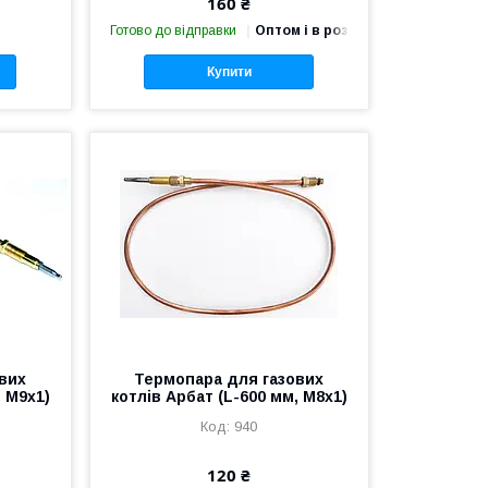
160 ₴
Готово до відправки
Оптом і в роздріб
Купити
вих
Термопара для газових
, М9х1)
котлів Арбат (L-600 мм, М8х1)
940
120 ₴