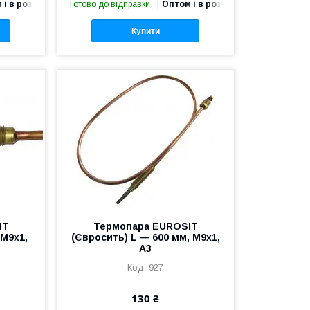
 і в роздріб
Готово до відправки
Оптом і в роздріб
Купити
IT
Термопара EUROSIT
 M9x1,
(Євросить) L — 600 мм, M9x1,
A3
927
130 ₴