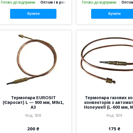
Готово до відправки
Оптом і в роздріб
Готово до відправки
Оптом
Купити
Купити
Термопара EUROSIT
Термопара газових кот
(Євросит) L — 900 мм, M9x1,
конвекторів з автома
A3
Honeywell (L-600 мм, 
928
929
200 ₴
175 ₴