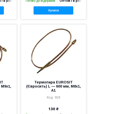
 і в роздріб
Готово до відправки
Оптом і в роздріб
Купити
IT
Термопара EUROSIT
 M9x1,
(Євросить) L — 600 мм, M8x1,
A1
918
130 ₴