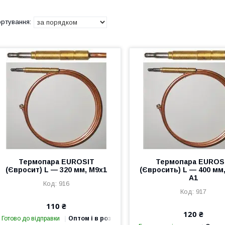
Термопара EUROSIT
Термопара EUROS
(Євросит) L — 320 мм, M9x1
(Євросить) L — 400 мм,
A1
916
917
110 ₴
120 ₴
Готово до відправки
Оптом і в роздріб