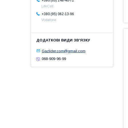
+380 (63) 248-40-72
LifeCell
+380 (95) 062-13-96
Vodafone
Gazlider.com@gmail.com
068-909-96-99