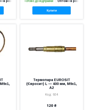
 і в роздріб
Готово до відправки
Оптом і в роздріб
Купити
IT
Термопара EUROSIT
 M9x1,
(Євросит) L — 400 мм, M9x1,
A2
924
120 ₴