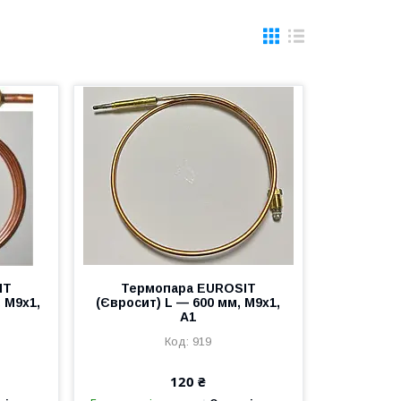
IT
Термопара EUROSIT
 M9x1,
(Євросит) L — 600 мм, M9x1,
A1
919
120 ₴